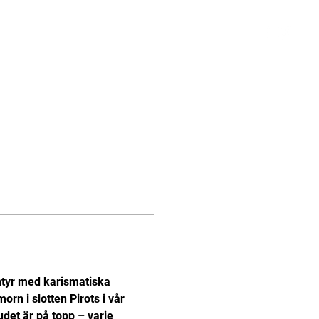
takt
ventyr med karismatiska 
n i slotten Pirots i vår 
udet är på topp – varje 