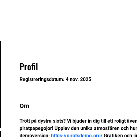
rt
Om
Åkare
Sponsorer
Kon
Profil
Registreringsdatum: 4 nov. 2025
Om
Trött på dystra slots? Vi bjuder in dig till ett roligt ä
piratpapegojor! Upplev den unika atmosfären och humor
demoversion: 
https://pirotsdemo.org/
 Grafiken och lj