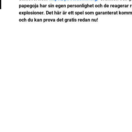
papegoja har sin egen personlighet och de reagerar ro
explosioner. Det här är ett spel som garanterat komme
och du kan prova det gratis redan nu!
© 2023 by Piteå Elit. Powered and secured by
Wix.