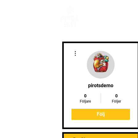
Sta
Fler åtgärder
pirotsdemo
0
0
Följare
Följer
Följ